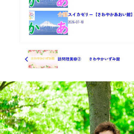
スイカゼリー【さわやかあおい館
2026-07-18
訪問理美容② さわやかいずみ館