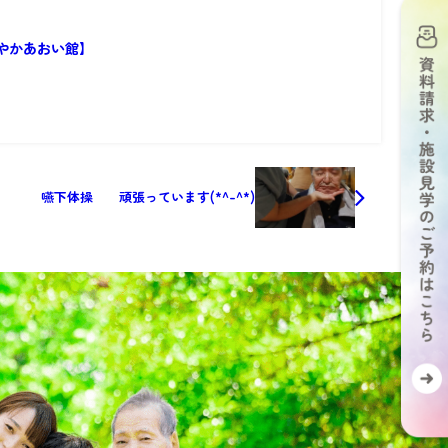
やかあおい館】
嚥下体操 頑張っています(*^-^*)