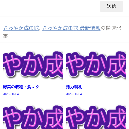
さわやか成田館
,
さわやか成田館 最新情報
の関連記
事
野菜の収穫・食レク
活力朝礼
2026-08-04
2026-08-04