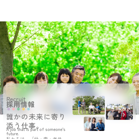
Recruit
採用情報
誰かの未来に寄り
添う仕事。
A job that is part of someone’s
future.
私たちは、「幼・青・老共