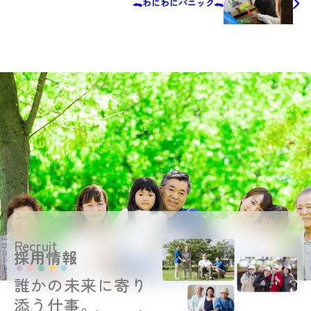
🐊わにわにパニック🐊
Recruit
採用情報
誰かの未来に寄り
添う仕事。