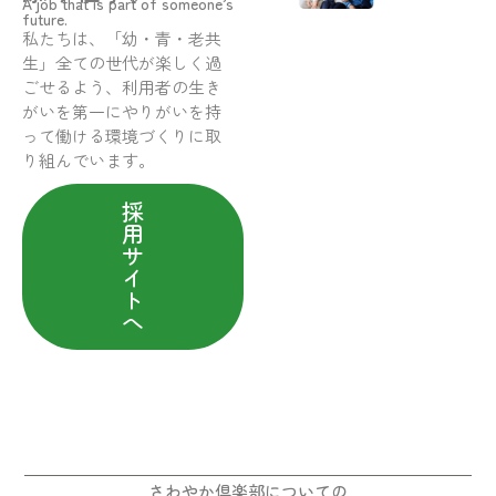
A job that is part of someone’s
future.
私たちは、「幼・青・老共
生」全ての世代が楽しく過
ごせるよう、利用者の生き
がいを第一にやりがいを持
って働ける環境づくりに取
り組んでいます。
採
用
サ
イ
ト
へ
さわやか倶楽部についての