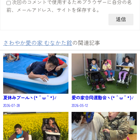
次回のコメントで使用するためブラウザーに自分の名
前、メールアドレス、サイトを保存する。
さわやか愛の家 むなかた館
の関連記事
夏休みプールヽ(*＾ω＾*)ﾉ
愛の家合同運動会ヽ(*＾ω＾*)ﾉ
2026-07-28
2026-05-12