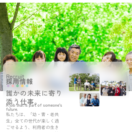
Recruit
採用情報
誰かの未来に寄り
添う仕事。
A job that is part of someone’s
future.
私たちは、「幼・青・老共
生」全ての世代が楽しく過
ごせるよう、利用者の生き