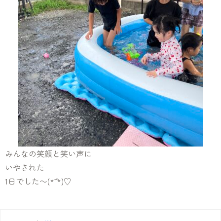
みんなの笑顔と笑い声に
いやされた
1日でした〜(*´˘`*)♡