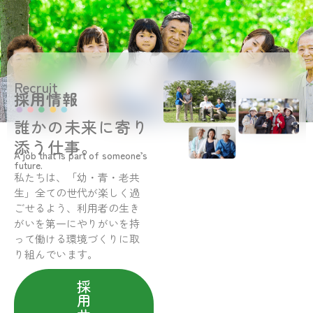
Recruit
採用情報
誰かの未来に寄り
添う仕事。
A job that is part of someone’s
future.
私たちは、「幼・青・老共
生」全ての世代が楽しく過
ごせるよう、利用者の生き
がいを第一にやりがいを持
って働ける環境づくりに取
り組んでいます。
採
用