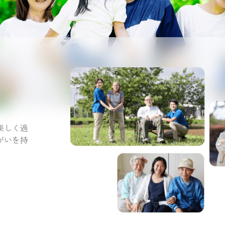
。
楽しく過
がいを持