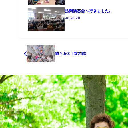
訪問演奏会へ行きました。
2026-07-10
飾り山③【野方館】