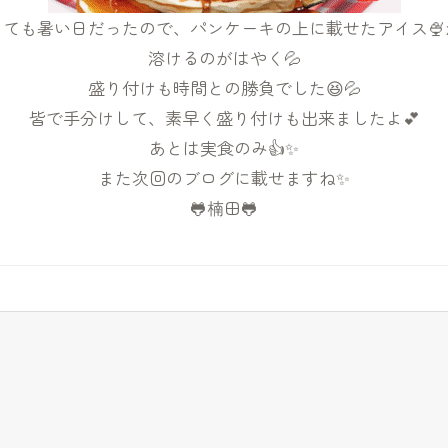
とても暑い日だったので、パンケーキの上に載せたアイス🍨
溶けるのがはやく💦
盛り付けも時間との勝負でした😆💦
皆で手分けして、素早く盛り付けも出来ましたよ💕
あとは実食のみ👍✨
また次回のブログに載せますね✨
🐸楠田🐸