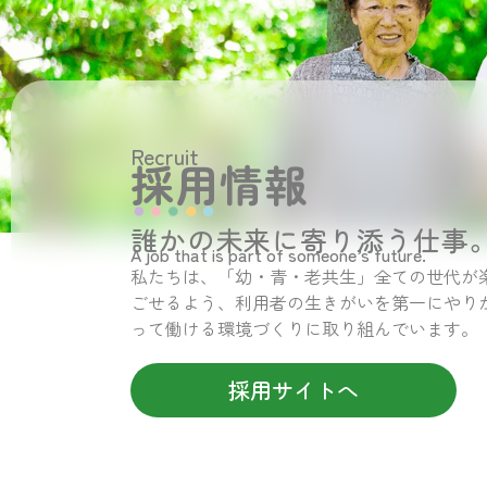
Recruit
採用情報
誰かの未来に寄り添う仕事
A job that is part of someone’s future.
私たちは、「幼・青・老共生」全ての世代が
ごせるよう、利用者の生きがいを第一にやり
って働ける環境づくりに取り組んでいます。
採用サイトへ