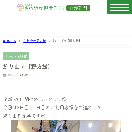
ホーム
さわやか野方館
飾り山②【野方館】
さわやか野方館
飾り山②【野方館】
2025-07-10
2025-07-10
全部で6日間の外出レクです😊
今回は3日目と4日目のご利用者様をお連れして
飾り山を見学です😉