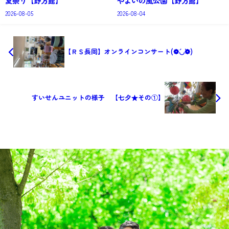
夏祭り【野方館】
やよいの風公園【野方館】
2026-08-05
2026-08-04
【ＲＳ長岡】オンラインコンサート(❁´◡`❁)
すいせんユニットの様子 【七夕★その①】