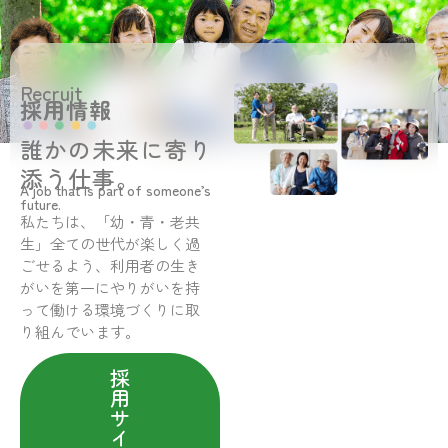
Recruit
採用情報
誰かの未来に寄り
添う仕事。
A job that is part of someone’s
future.
私たちは、「幼・青・老共
生」全ての世代が楽しく過
ごせるよう、利用者の生き
がいを第一にやりがいを持
って働ける環境づくりに取
り組んでいます。
採
用
サ
イ