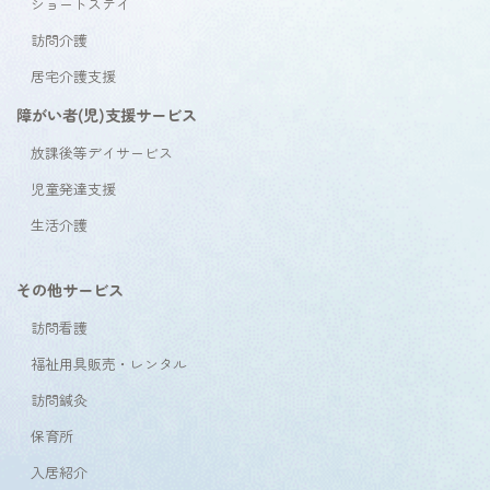
ショートステイ
訪問介護
居宅介護支援
障がい者(児)支援サービス
放課後等デイサービス
児童発達支援
生活介護
その他サービス
訪問看護
福祉用具販売・レンタル
訪問鍼灸
保育所
入居紹介