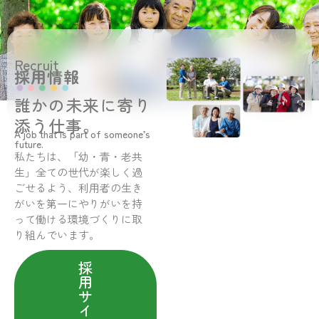
Recruit
採用情報
誰かの未来に寄り
添う仕事。
A job that is part of someone’s
future.
私たちは、「幼・青・老共
生」全ての世代が楽しく過
ごせるよう、利用者の生き
がいを第一にやりがいを持
って働ける環境づくりに取
り組んでいます。
採
用
サ
イ