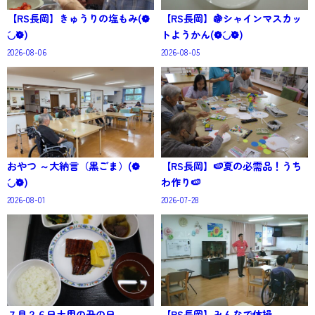
【RS長岡】きゅうりの塩もみ(❁
【RS長岡】🍇シャインマスカッ
´◡`❁)
トようかん(❁´◡`❁)
2026-08-06
2026-08-05
おやつ ～大納言（黒ごま）(❁
【RS長岡】🍉夏の必需品！うち
´◡`❁)
わ作り🍉
2026-08-01
2026-07-28
７月２６日土用の丑の日
【RS長岡】みんなで体操