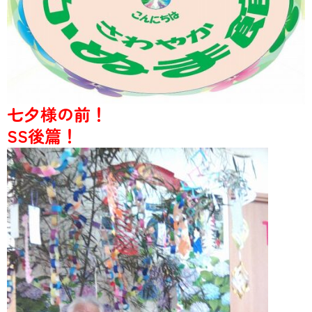
七夕様の前！
SS後篇！