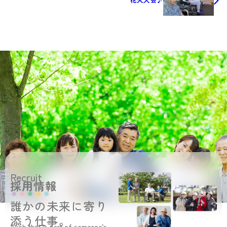
Recruit
採用情報
誰かの未来に寄り
添う仕事。
A job that is part of someone’s