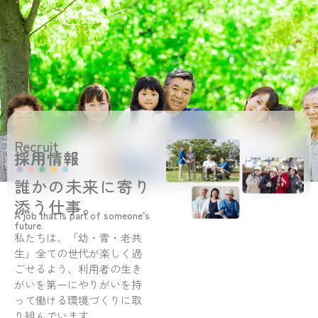
Recruit
採用情報
誰かの未来に寄り
添う仕事。
A job that is part of someone’s
future.
私たちは、「幼・青・老共
生」全ての世代が楽しく過
ごせるよう、利用者の生き
がいを第一にやりがいを持
って働ける環境づくりに取
り組んでいます。