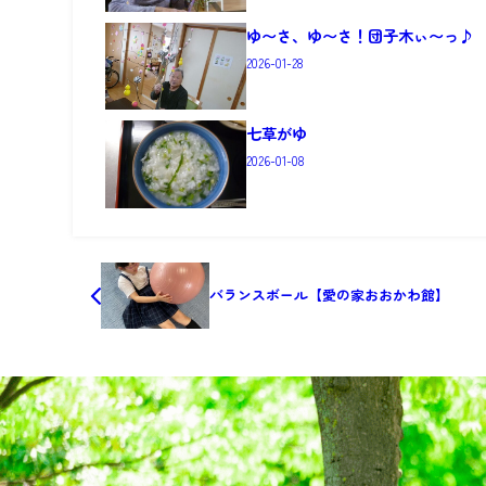
ゆ〜さ、ゆ〜さ！団子木ぃ〜っ♪
2026-01-28
七草がゆ
2026-01-08
バランスボール【愛の家おおかわ館】