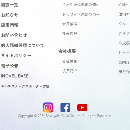
施設一覧
さわやか倶楽部の想い
介護付
お知らせ
さわやか倶楽部の強み
住宅型
会長挨拶
グルー
採用情報
社長挨拶
デイサ
お問い合わせ
小規模
個人情報保護について
会社概要
ショー
サイトポリシー
会社情報
訪問介
電子公告
役員紹介
居宅介
INOVEL BASE
マルチステークスホルダー方針
Copyright © 2024 Sawayaka Club Co.,Ltd. All rights Reserved.