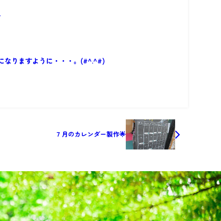
会
なりますように・・・。(#^.^#)
７月のカレンダー製作🌟