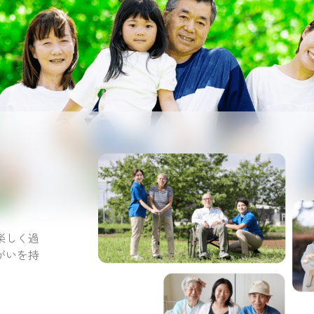
。
楽しく過
がいを持