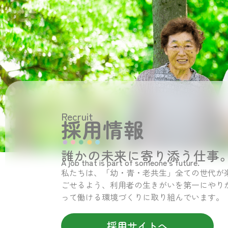
Recruit
採用情報
誰かの未来に寄り添う仕事
A job that is part of someone’s future.
私たちは、「幼・青・老共生」全ての世代が
ごせるよう、利用者の生きがいを第一にやり
って働ける環境づくりに取り組んでいます。
採用サイトへ