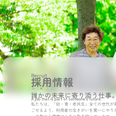
Recruit
採用情報
誰かの未来に寄り添う仕事
A job that is part of someone’s future.
私たちは、「幼・青・老共生」全ての世代が
ごせるよう、利用者の生きがいを第一にやり