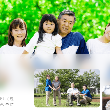
。
楽しく過
がいを持