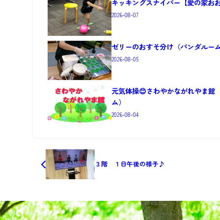
キッキングスナイパー【愛の家お
2026-08-07
ゼリーのおすそ分け（パンダルー
2026-08-05
元気体操😊さわやかながれやま館
ム）
2026-08-04
３階 １日午後の様子♪