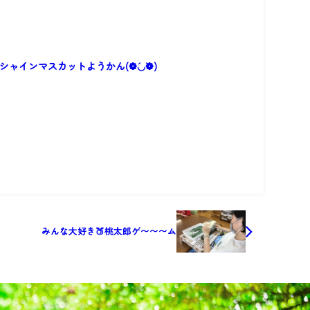
シャインマスカットようかん(❁´◡`❁)
みんな大好き🍑桃太郎ゲ〜〜〜ム