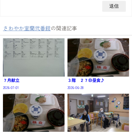
さわやか室蘭弐番館
の関連記事
７月献立
３階 ２７日昼食♪
2026-07-01
2026-06-28