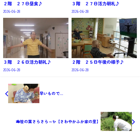
２階 ２７日昼食♪
３階 ２７日活力朝礼♪
2026-06-28
2026-06-28
３階 ２６日活力朝礼♪
２階 ２５日午後の様子♪
2026-06-28
2026-06-28
早いもので…
🎋笹の葉さらさら～✨【さわやかふか家の里】