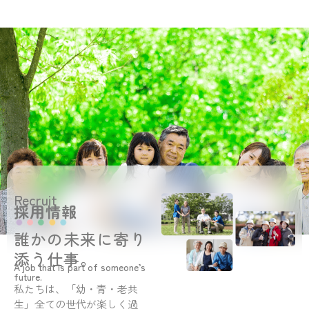
Recruit
採用情報
誰かの未来に寄り
添う仕事。
A job that is part of someone’s
future.
私たちは、「幼・青・老共
生」全ての世代が楽しく過