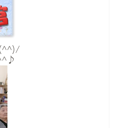
^)/
^♪