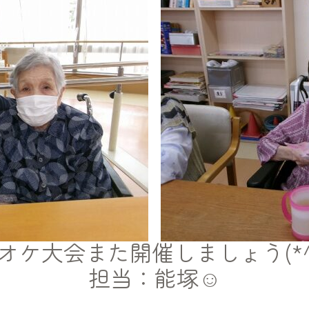
オケ大会また開催しましょう(*^-
担当：能塚☺