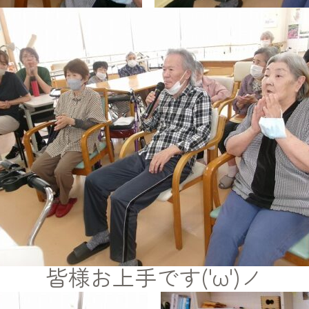
皆様お上手です('ω')ノ