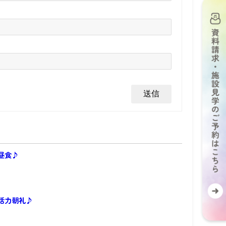
昼食♪
活力朝礼♪