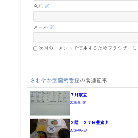
名前
※
メール
※
次回のコメントで使用するためブラウザーに
さわやか室蘭弐番館
の関連記事
７月献立
2026-07-01
２階 ２７日昼食♪
2026-06-28