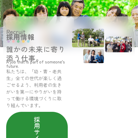
Recruit
採用情報
誰かの未来に寄り
添う仕事。
A job that is part of someone’s
future.
私たちは、「幼・青・老共
生」全ての世代が楽しく過
ごせるよう、利用者の生き
がいを第一にやりがいを持
って働ける環境づくりに取
り組んでいます。
採
用
サ
イ