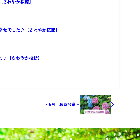
【さわやか桜館】
幸せでした♪【さわやか桜館】
た♪【さわやか桜館】
～6月 職員会議～