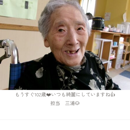
もうすぐ102歳❤️いつも綺麗にしていますね👍
担当 三浦🐶