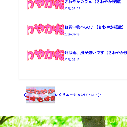
さわやかカフェ【さわやか桜館】
2026-08-02
お買い物へGO♪【さわやか桜館】
2026-07-16
外は雨、風が強いです【さわやか
2026-07-12
レクリエーション(/・ω・)/