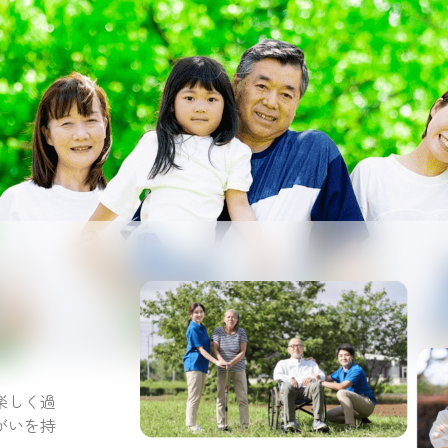
。
楽しく過
がいを持