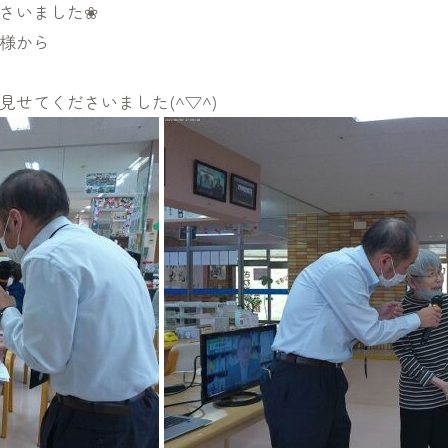
さいました❀
様から
せてくださいました(^▽^)