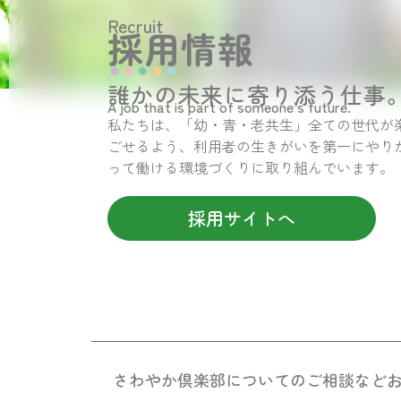
Recruit
採用情報
誰かの未来に寄り添う仕事
A job that is part of someone’s future.
私たちは、「幼・青・老共生」全ての世代が
ごせるよう、利用者の生きがいを第一にやり
って働ける環境づくりに取り組んでいます。
採用サイトへ
さわやか倶楽部についての
ご相談など