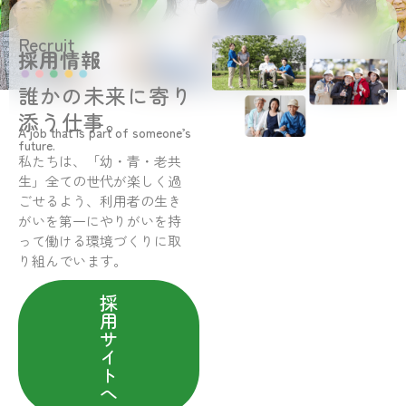
Recruit
採用情報
誰かの未来に寄り
添う仕事。
A job that is part of someone’s
future.
私たちは、「幼・青・老共
生」全ての世代が楽しく過
ごせるよう、利用者の生き
がいを第一にやりがいを持
って働ける環境づくりに取
り組んでいます。
採
用
サ
イ
ト
へ