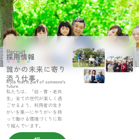
Recruit
採用情報
誰かの未来に寄り
添う仕事。
A job that is part of someone’s
future.
私たちは、「幼・青・老共
生」全ての世代が楽しく過
ごせるよう、利用者の生き
がいを第一にやりがいを持
って働ける環境づくりに取
り組んでいます。