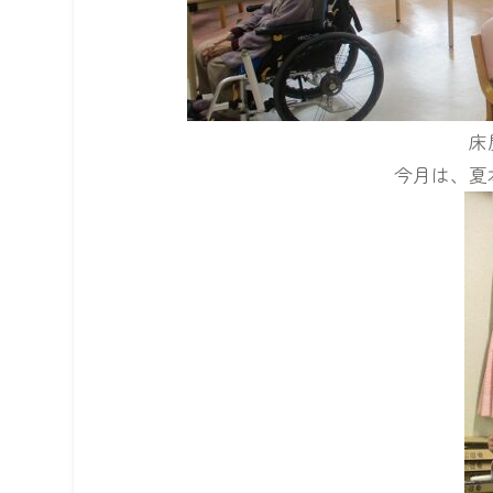
床
今月は、夏