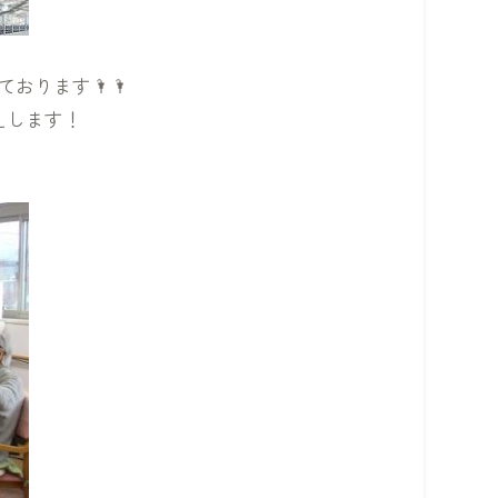
おります🌂🌂
えします！
！
！