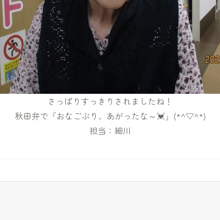
さっぱりすっきりされましたね！
秋田弁で「おなごぶり、あがったな～💓」(*^▽^*)
担当：細川