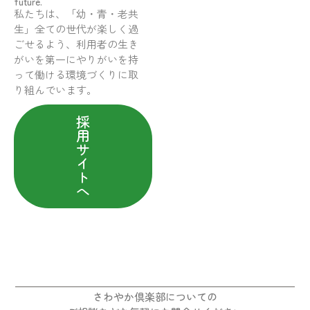
future.
私たちは、「幼・青・老共
生」全ての世代が楽しく過
ごせるよう、利用者の生き
がいを第一にやりがいを持
って働ける環境づくりに取
り組んでいます。
採
用
サ
イ
ト
へ
さわやか倶楽部についての