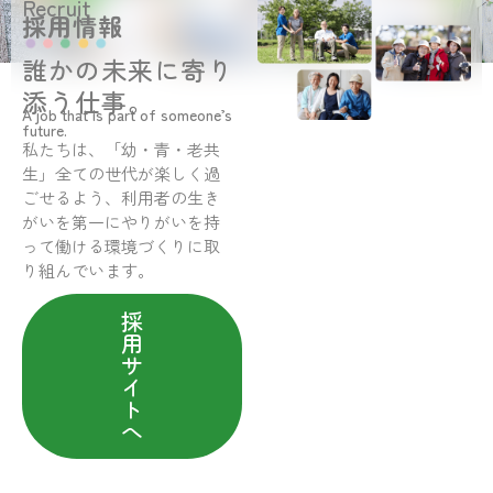
Recruit
採用情報
誰かの未来に寄り
添う仕事。
A job that is part of someone’s
future.
私たちは、「幼・青・老共
生」全ての世代が楽しく過
ごせるよう、利用者の生き
がいを第一にやりがいを持
って働ける環境づくりに取
り組んでいます。
採
用
サ
イ
ト
へ