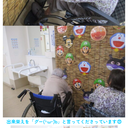
出来栄えを「グー(`･ω･´)b」と言ってくださっています😍