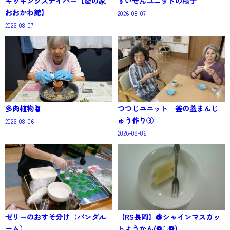
キッキングスナイパー【愛の家
すいせんユニットの様子
おおかわ館】
2026-08-07
2026-08-07
多肉植物🪴
つつじユニット 釜の蓋まんじ
ゅう作り③
2026-08-06
2026-08-06
ゼリーのおすそ分け（パンダル
【RS長岡】🍇シャインマスカッ
ーム）
トようかん(❁´◡`❁)