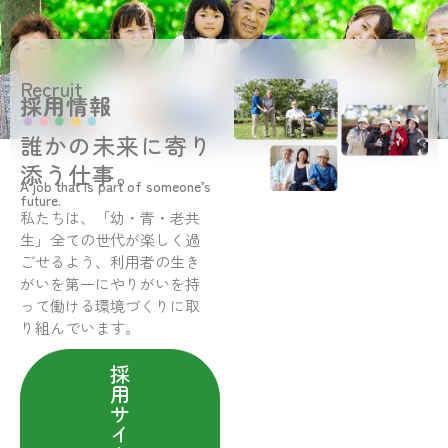
Recruit
採用情報
誰かの未来に寄り
添う仕事。
A job that is part of someone’s
future.
私たちは、「幼・青・老共
生」全ての世代が楽しく過
ごせるよう、利用者の生き
がいを第一にやりがいを持
って働ける環境づくりに取
り組んでいます。
採
用
サ
イ