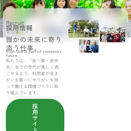
Recruit
採用情報
誰かの未来に寄り
添う仕事。
A job that is part of someone’s
future.
私たちは、「幼・青・老共
生」全ての世代が楽しく過
ごせるよう、利用者の生き
がいを第一にやりがいを持
って働ける環境づくりに取
り組んでいます。
採
用
サ
イ
ト