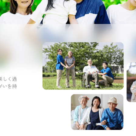
。
楽しく過
がいを持