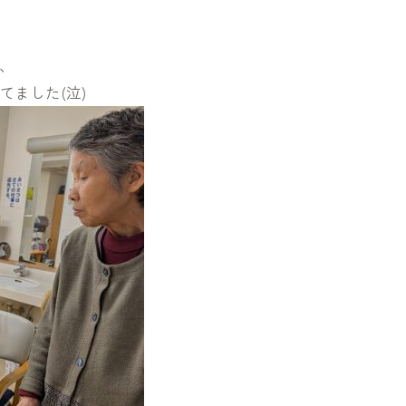
、
ました(泣)