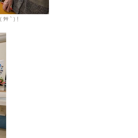
´艸｀)！