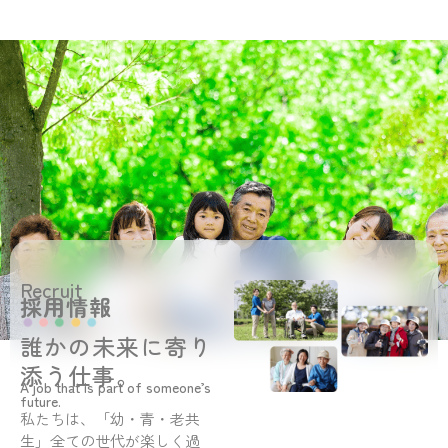
Recruit
採用情報
誰かの未来に寄り
添う仕事。
A job that is part of someone’s
future.
私たちは、「幼・青・老共
生」全ての世代が楽しく過