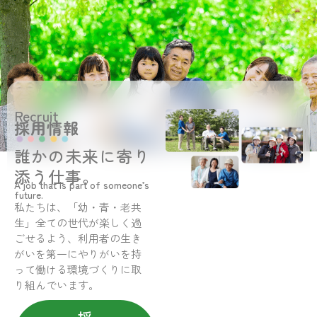
Recruit
採用情報
誰かの未来に寄り
添う仕事。
A job that is part of someone’s
future.
私たちは、「幼・青・老共
生」全ての世代が楽しく過
ごせるよう、利用者の生き
がいを第一にやりがいを持
って働ける環境づくりに取
り組んでいます。