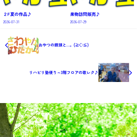
２F夏の作品♪
果物訪問販売♪
2026-07-31
2026-07-29
おやつの饅頭と…。(≧◇≦)
リハビリ塾便り～3階フロアの歌レク♪