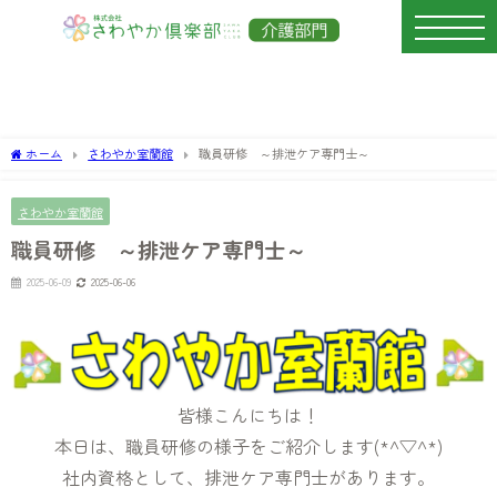
ホーム
さわやか室蘭館
職員研修 ～排泄ケア専門士～
さわやか室蘭館
職員研修 ～排泄ケア専門士～
2025-06-09
2025-06-06
皆様こんにちは！
本日は、職員研修の様子をご紹介します(*^▽^*)
社内資格として、排泄ケア専門士があります。