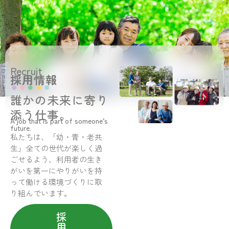
Recruit
採用情報
誰かの未来に寄り
添う仕事。
A job that is part of someone’s
future.
私たちは、「幼・青・老共
生」全ての世代が楽しく過
ごせるよう、利用者の生き
がいを第一にやりがいを持
って働ける環境づくりに取
り組んでいます。
採
用