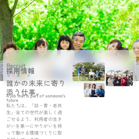
Recruit
採用情報
誰かの未来に寄り
添う仕事。
A job that is part of someone’s
future.
私たちは、「幼・青・老共
生」全ての世代が楽しく過
ごせるよう、利用者の生き
がいを第一にやりがいを持
って働ける環境づくりに取