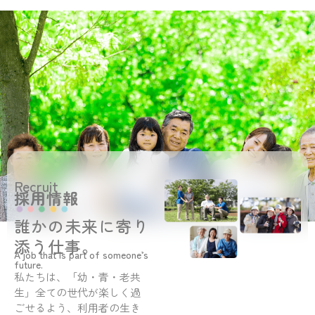
Recruit
採用情報
誰かの未来に寄り
添う仕事。
A job that is part of someone’s
future.
私たちは、「幼・青・老共
生」全ての世代が楽しく過
ごせるよう、利用者の生き