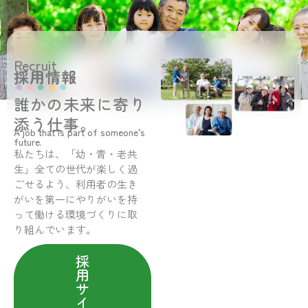
Recruit
採用情報
誰かの未来に寄り
添う仕事。
A job that is part of someone’s
future.
私たちは、「幼・青・老共
生」全ての世代が楽しく過
ごせるよう、利用者の生き
がいを第一にやりがいを持
って働ける環境づくりに取
り組んでいます。
採
用
サ
イ