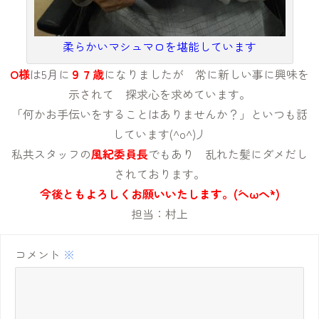
柔らかいマシュマロを堪能しています
O様
は5月に
９７歳
になりましたが 常に新しい事に興味を
示されて 探求心を求めています。
「何かお手伝いをすることはありませんか？」といつも話
しています(^o^)丿
私共スタッフの
風紀委員長
でもあり 乱れた髪にダメだし
されております。
今後ともよろしくお願いいたします。(´へωへ`*)
担当：村上
コメント
※