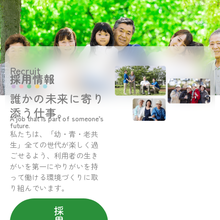
Recruit
採用情報
誰かの未来に寄り
添う仕事。
A job that is part of someone’s
future.
私たちは、「幼・青・老共
生」全ての世代が楽しく過
ごせるよう、利用者の生き
がいを第一にやりがいを持
って働ける環境づくりに取
り組んでいます。
採