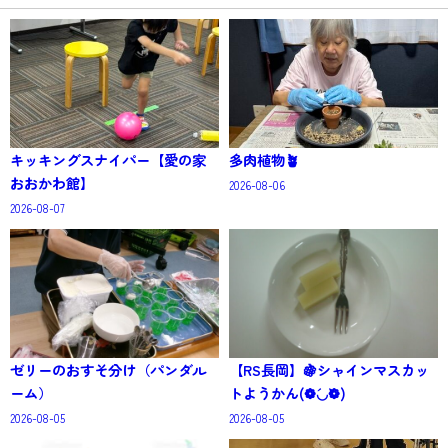
キッキングスナイパー【愛の家
多肉植物🪴
おおかわ館】
2026-08-06
2026-08-07
ゼリーのおすそ分け（パンダル
【RS長岡】🍇シャインマスカッ
ーム）
トようかん(❁´◡`❁)
2026-08-05
2026-08-05