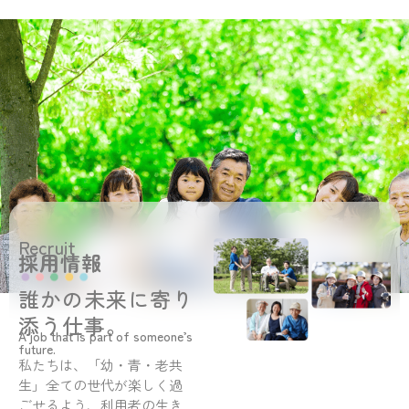
Recruit
採用情報
誰かの未来に寄り
添う仕事。
A job that is part of someone’s
future.
私たちは、「幼・青・老共
生」全ての世代が楽しく過
ごせるよう、利用者の生き