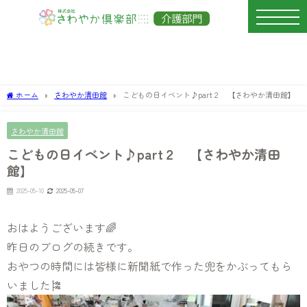
ホーム
さわやか清田館
こどもの日イベント♪part２ 【さわやか清田館】
さわやか清田館
こどもの日イベント♪part２ 【さわやか清田
館】
2025-05-10
2025-05-07
おはようございます🌈
昨日のブログの続きです。
おやつの時間には皆様に新聞紙で作った兜をかぶってもら
いました🎏