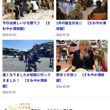
今日は楽しいひな祭り♪ 【さ
2月の誕生日会☆ 【さわやか清
わやか清田館】
田館】
2026-03-03
2026-02-19
遅くなりましたが初詣に行って
節分２日目☆ 【さわやか清田
きました！ 【さわやか清田
館】
館】
2026-02-09
2026-02-10