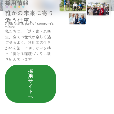
採用情報
誰かの未来に寄り
添う仕事。
A job that is part of someone’s
future.
私たちは、「幼・青・老共
生」全ての世代が楽しく過
ごせるよう、利用者の生き
がいを第一にやりがいを持
って働ける環境づくりに取
り組んでいます。
採
用
サ
イ
ト
へ