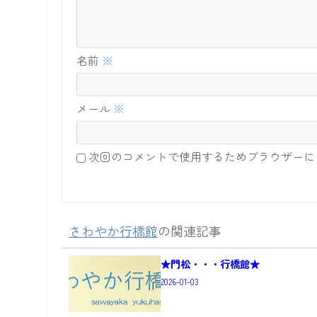
名前
※
メール
※
次回のコメントで使用するためブラウザーに
さわやか行橋館
の関連記事
★門松・・・行橋館★
2026-01-03