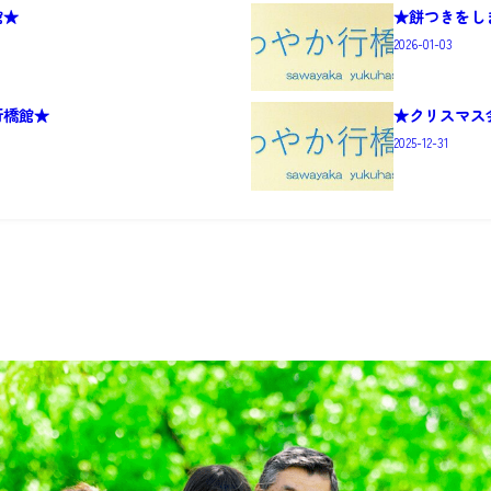
館★
★餅つきをし
2026-01-03
行橋館★
★クリスマス
2025-12-31