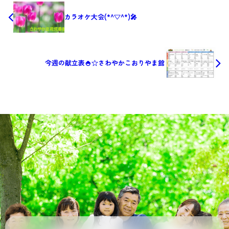
カラオケ大会(*^▽^*)🎤
今週の献立表🍚☆さわやかこおりやま館