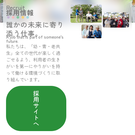
Recruit
採用情報
誰かの未来に寄り
添う仕事。
A job that is part of someone’s
future.
私たちは、「幼・青・老共
生」全ての世代が楽しく過
ごせるよう、利用者の生き
がいを第一にやりがいを持
って働ける環境づくりに取
り組んでいます。
採
用
サ
イ
ト
へ