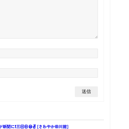
新聞に❗三回目😆✌ [さわやか田川館]