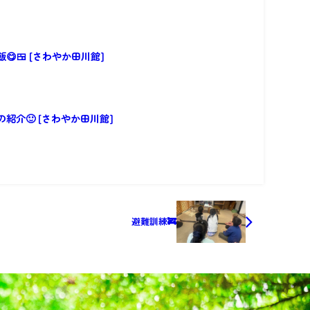
😋🍱 [さわやか田川館]
紹介🙂 [さわやか田川館]
避難訓練🚒