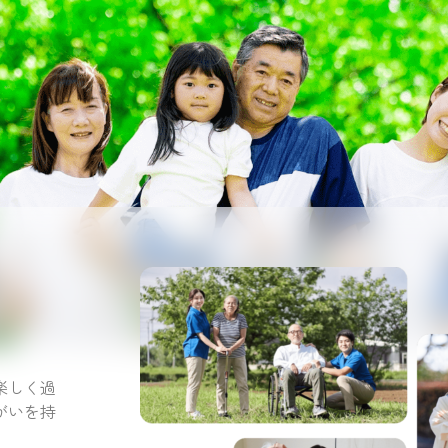
。
楽しく過
がいを持