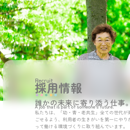
Recruit
採用情報
誰かの未来に寄り添う仕事
A job that is part of someone’s future.
私たちは、「幼・青・老共生」全ての世代が
ごせるよう、利用者の生きがいを第一にやり
って働ける環境づくりに取り組んでいます。