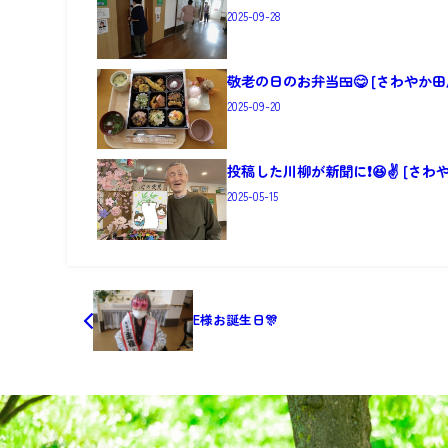
2025-09-28
敬老の日のお弁当🍱😋 [さわやか田
2025-09-20
投稿した川柳が新聞に❗😆✌ [さわ
2025-05-15
E様お誕生日🎊