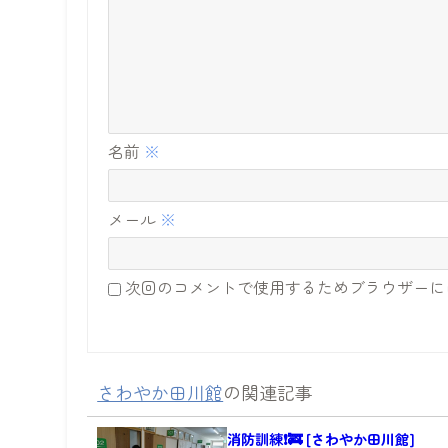
名前
※
メール
※
次回のコメントで使用するためブラウザーに
さわやか田川館
の関連記事
消防訓練❗🚒 [さわやか田川館]