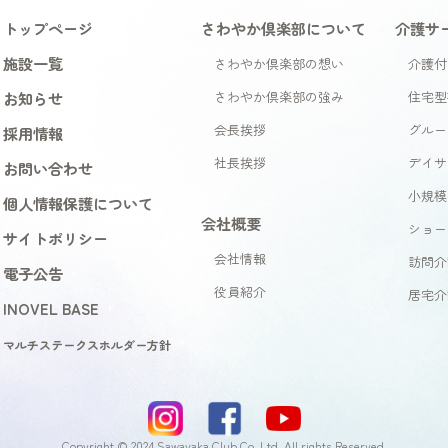
トップページ
さわやか倶楽部について
介護サ
施設一覧
さわやか倶楽部の想い
介護付
お知らせ
さわやか倶楽部の強み
住宅型
会長挨拶
グルー
採用情報
社長挨拶
デイサ
お問い合わせ
小規模
個人情報保護について
会社概要
ショー
サイトポリシー
会社情報
訪問介
電子公告
役員紹介
居宅介
INOVEL BASE
マルチステークスホルダー方針
Copyright © 2024 Sawayaka Club Co.,Ltd. All rights Reserved.