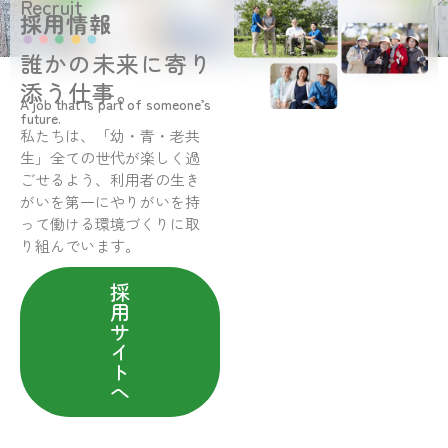
Recruit
採用情報
誰かの未来に寄り
添う仕事。
A job that is part of someone’s
future.
私たちは、「幼・青・老共
生」全ての世代が楽しく過
ごせるよう、利用者の生き
がいを第一にやりがいを持
って働ける環境づくりに取
り組んでいます。
採
用
サ
イ
ト
へ