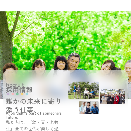
Recruit
採用情報
誰かの未来に寄り
添う仕事。
A job that is part of someone’s
future.
私たちは、「幼・青・老共
生」全ての世代が楽しく過