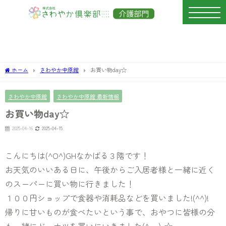
ホーム
さわやか中原館
お買い物day☆
さわやか中原館
さわやか中原館 最新情報
お買い物day☆
2025-04-16
2025-04-15
こんにちは(^O^)GHなかばる３階です！
お天気のいいある日に、午後からご入居者様と一緒に近く
のスーパーに買い物に行きました！
１００円ショップで食器や消耗品などを買いました!(^^)!
帰りに甘いものが食べたいという事で、おやつに皆様の分