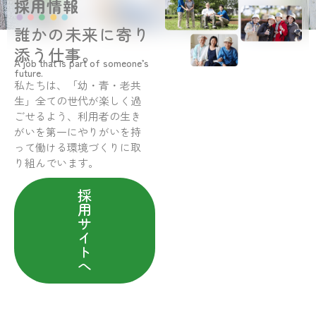
採用情報
誰かの未来に寄り
添う仕事。
A job that is part of someone’s
future.
私たちは、「幼・青・老共
生」全ての世代が楽しく過
ごせるよう、利用者の生き
がいを第一にやりがいを持
って働ける環境づくりに取
り組んでいます。
採
用
サ
イ
ト
へ