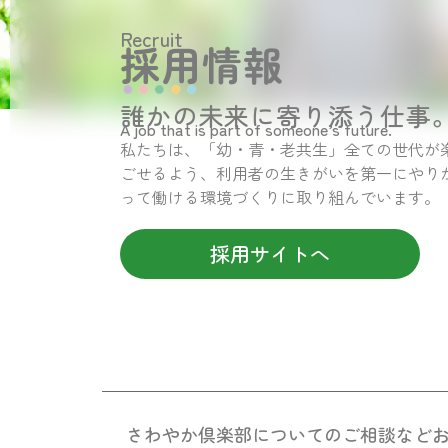
Recruit
採用情報
誰かの未来に寄り添う仕事
A job that is part of someone’s future.
私たちは、「幼・青・老共生」全ての世代が
ごせるよう、利用者の生きがいを第一にやり
って働ける環境づくりに取り組んでいます。
採用サイトへ
さわやか倶楽部についての
ご相談など