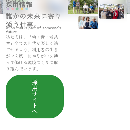
採用情報
誰かの未来に寄り
添う仕事。
A job that is part of someone’s
future.
私たちは、「幼・青・老共
生」全ての世代が楽しく過
ごせるよう、利用者の生き
がいを第一にやりがいを持
って働ける環境づくりに取
り組んでいます。
採
用
サ
イ
ト
へ