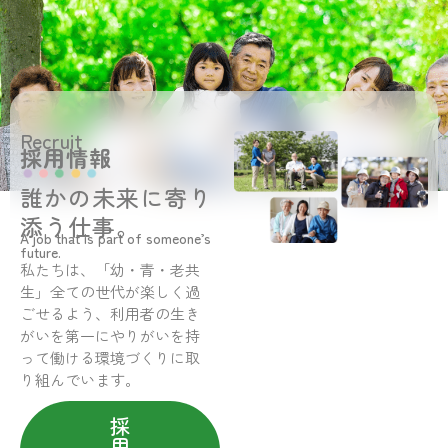
Recruit
採用情報
誰かの未来に寄り
添う仕事。
A job that is part of someone’s
future.
私たちは、「幼・青・老共
生」全ての世代が楽しく過
ごせるよう、利用者の生き
がいを第一にやりがいを持
って働ける環境づくりに取
り組んでいます。
採
用