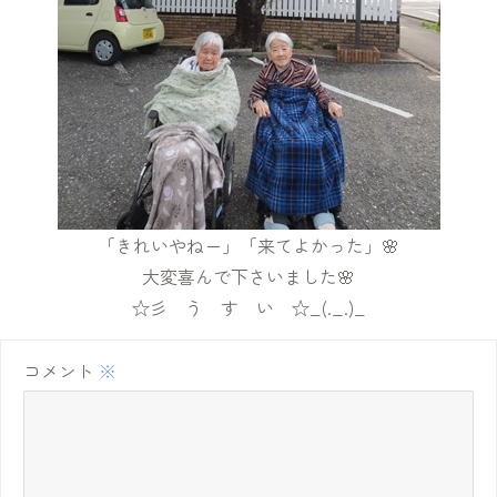
「きれいやねー」「来てよかった」🌸
大変喜んで下さいました🌸
☆彡 う す い ☆_(._.)_
コメント
※