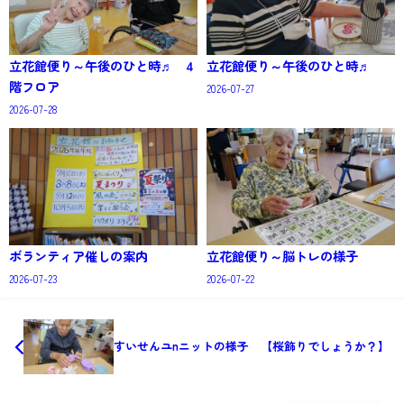
立花館便り～午後のひと時♬ 4
立花館便り～午後のひと時♬
階フロア
2026-07-27
2026-07-28
ボランティア催しの案内
立花館便り～脳トレの様子
2026-07-23
2026-07-22
すいせんユnニットの様子 【桜飾りでしょうか？】