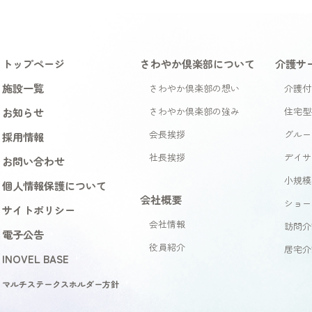
トップページ
さわやか倶楽部について
介護サ
施設一覧
さわやか倶楽部の想い
介護付
お知らせ
さわやか倶楽部の強み
住宅型
会長挨拶
グルー
採用情報
社長挨拶
デイサ
お問い合わせ
小規模
個人情報保護について
会社概要
ショー
サイトポリシー
会社情報
訪問介
電子公告
役員紹介
居宅介
INOVEL BASE
マルチステークスホルダー方針