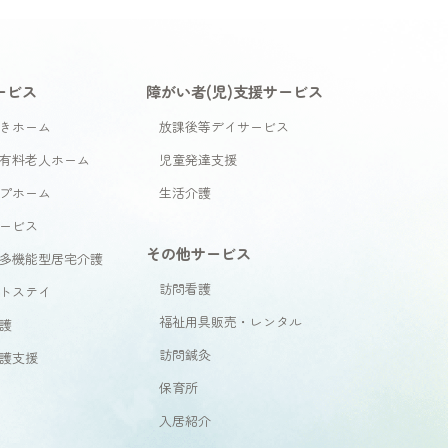
ービス
障がい者(児)支援サービス
きホーム
放課後等デイサービス
有料老人ホーム
児童発達支援
プホーム
生活介護
ービス
その他サービス
多機能型居宅介護
訪問看護
トステイ
福祉用具販売・レンタル
護
訪問鍼灸
護支援
保育所
入居紹介