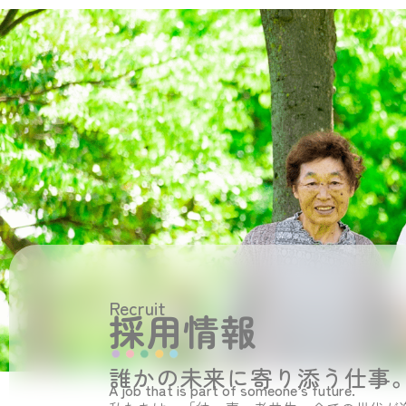
Recruit
採用情報
誰かの未来に寄り添う仕事
A job that is part of someone’s future.