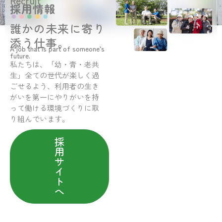
Recruit
採用情報
誰かの未来に寄り
添う仕事。
A job that is part of someone’s
future.
私たちは、「幼・青・老共
生」全ての世代が楽しく過
ごせるよう、利用者の生き
がいを第一にやりがいを持
って働ける環境づくりに取
り組んでいます。
採
用
サ
イ
ト
へ