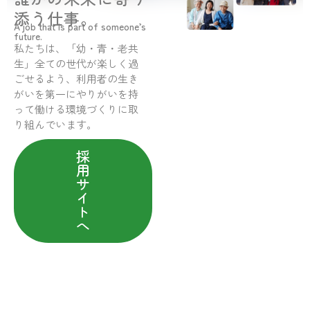
添う仕事。
A job that is part of someone’s
future.
私たちは、「幼・青・老共
生」全ての世代が楽しく過
ごせるよう、利用者の生き
がいを第一にやりがいを持
って働ける環境づくりに取
り組んでいます。
採
用
サ
イ
ト
へ