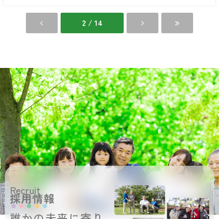
愛
く
の
ち
家
館
2 / 14
き
く
ち
館
Recruit
採用情報
誰かの未来に寄り