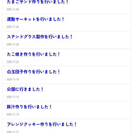
ち
たまごサンド作りを行いました！
や
家
館
か
き
2025-11-28
さ
愛
く
わ
の
ち
運動サーキットを行いました！
や
家
館
か
き
2025-11-28
さ
愛
く
わ
の
ち
ステンドグラス製作を行いました！
や
家
館
か
き
2025-11-28
さ
愛
く
わ
の
ち
たこ焼き作りを行いました！
や
家
館
か
き
2025-11-20
さ
愛
く
わ
の
ち
白玉団子作りを行いました！
や
家
館
か
き
2025-11-19
さ
愛
く
わ
の
ち
公園に行きました！
や
家
館
か
き
2025-11-19
さ
愛
く
わ
の
ち
豚汁作りを行いました！
や
家
館
か
き
2025-11-14
さ
愛
く
わ
の
ち
アレンジクッキー作りを行いました！
や
家
館
か
き
2025-11-11