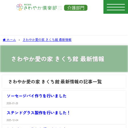
ホーム
さわやか愛の家 きくち館 最新情報
さわやか愛の家 きくち館 最新情報
さわやか愛の家 きくち館 最新情報の記事一覧
さ
わ
ソーセージパイ作りを行いました
や
か
2026-01-28
さ
愛
わ
の
ステンドグラス製作を行いました！
や
家
か
き
2025-12-04
さ
愛
く
わ
の